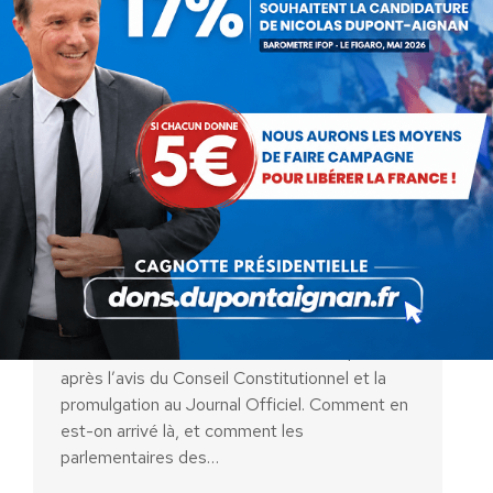
Réforme des retraites :
comment ont voté les
parlementaires des Yvelines ?
Actualités
Par
Rédaction Debout la France
2 mai 2023
La loi sur la réforme des retraites est passée :
après l’avis du Conseil Constitutionnel et la
promulgation au Journal Officiel. Comment en
est-on arrivé là, et comment les
parlementaires des…