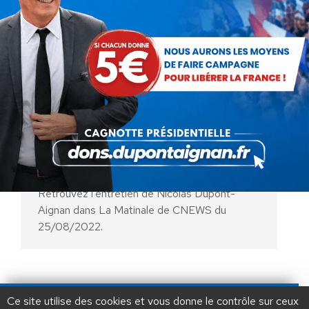
Nicolas Dupont-Aignan dans La
Matinale de CNEWS du
25/08/2022
Vidéo
Par
Nicolas Dupont-Aignan
26 août 2022
Retrouvez l’entretien de Nicolas Dupont-
Aignan dans La Matinale de CNEWS du
25/08/2022.
AIDEZ NOUS À
LIBÉRER LA FRANCE
JE FAIS UN DON À DLF
Ce site utilise des cookies et vous donne le contrôle sur ceux