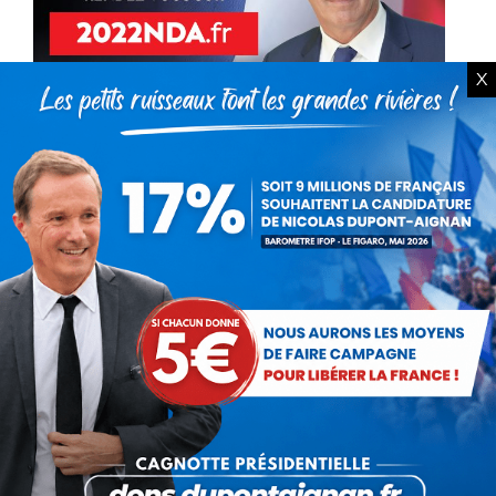
X
La campagne est lancée,
rendez-vous sur 2022NDA.fr !
Actualités
Par
Nicolas Dupont-Aignan
31 décembre 2021
La campagne est lancée, rendez-vous sur
2022NDA.fr ! Voir le Site de campagne