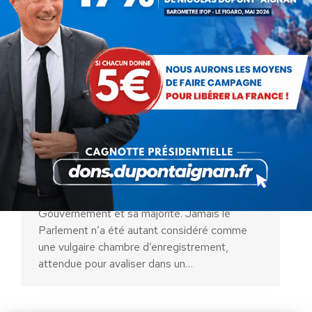
Nicolas Dupont-Aignan réagit
au vote du passe sanitaire à
l’Assemblée Nationale
Communiqués
Par
Nicolas Dupont-Aignan
23 juillet 2021
Jamais le peuple n’a été autant méprisé par un
Gouvernement et sa majorité. Jamais le
Parlement n’a été autant considéré comme
une vulgaire chambre d’enregistrement,
attendue pour avaliser dans un…
AIDEZ NOUS À
LIBÉRER LA FRANCE