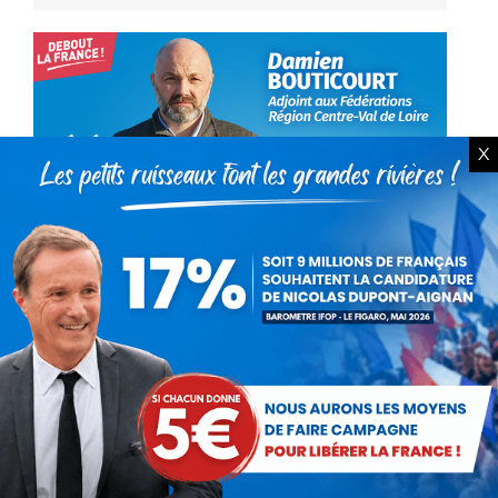
X
Repas végétarien sous
prétexte de protocole sanitaire
Actualités
Par
Damien Bouticourt
22 février 2021
Dans un courriel daté du 15 février adressé
aux élus d’arrondissement de Lyon et faisant
le point sur les mesures sanitaires dans les
écoles, l’adjointe chargée de l’Éducation,
Stéphanie Léger…