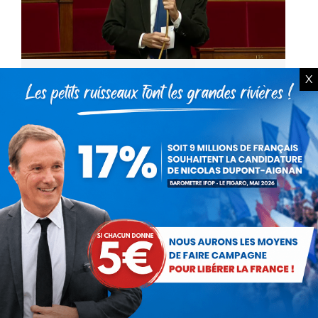
X
Intervention de Nicolas Dupont-
Aignan à l’Assemblée Nationale
(8 octobre 2020)
Vidéo
Par
Nicolas Dupont-Aignan
8 octobre 2020
« Personne ne remet en cause ce droit
fondamental des femmes, mais il doit rester
encadré : c’est pourquoi j’ai défendu la clause
de conscience des médecins et me suis
opposé…