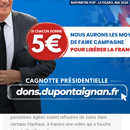
Personnes âgées écartées de
l’hôpital pendant la crise sanitaire :
Nicolas Dupont-Aignan demande un
droit de réponse à France 2 qui
l’avait accusé de mentir
Communiqués
Par
Nicolas Dupont-Aignan
30 juillet 2020
Le 22 avril 2020, j’alertais sur le fait que des
personnes âgées soient refusées de soins dans
certains hôpitaux, à travers une vidéo qui a touché