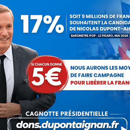
Intervention de Nicolas Dupont-
Aignan à l’Assemblée Nationale (15
juillet 2020)
Vidéo
Par
Nicolas Dupont-Aignan
15 juillet 2020
« Vous ne vous attaquez pas aux causes
structurelles de l’appauvrissement de la France ! »