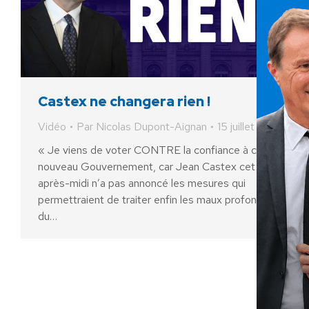
Castex ne changera rien !
Vidéo
Par
Nicolas Dupont-Aignan
15 juillet 2020
« Je viens de voter CONTRE la confiance à ce
nouveau Gouvernement, car Jean Castex cet
après-midi n’a pas annoncé les mesures qui
permettraient de traiter enfin les maux profonds
du…