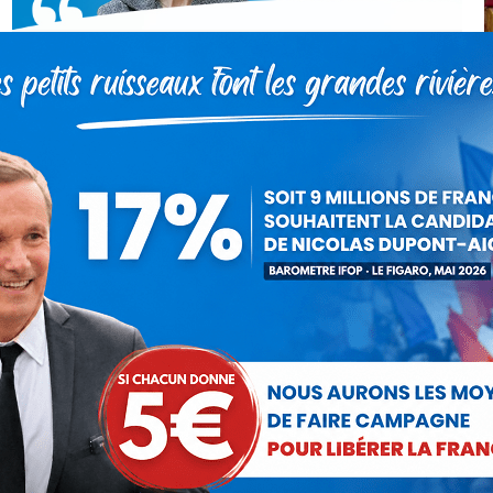
La souveraineté européenne dans
Le Monde d’Après : l’escroquerie
réchauffée de Macron
Actualités
Par
Florence Bernard
27 mai 2020
La souveraineté européenne, c’est ce que nous
promet le président de la République pour sortir la
France et les Français de la crise socio-économique
catastrophique post-Coronavirus qui s’annonce. La
clef de…