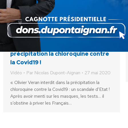
Olivier Veran interdit dans la
précipitation la chloroquine contre
la Covid19 !
Vidéo
Par
Nicolas Dupont-Aignan
27 mai 2020
« Olivier Veran interdit dans la précipitation la
chloroquine contre la Covid19 : un scandale d’Etat !
Après avoir menti sur les masques, les tests… il
s’obstine à priver les Français…