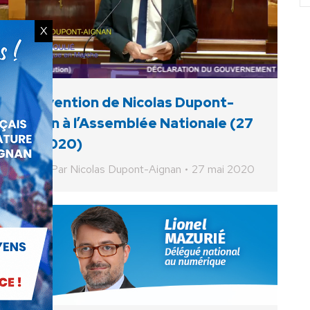
X
Intervention de Nicolas Dupont-
Aignan à l’Assemblée Nationale (27
mai 2020)
Vidéo
Par
Nicolas Dupont-Aignan
27 mai 2020