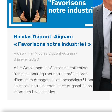
Nicolas Dupont-Aignan :
« Favorisons notre industrie ! »
Vidéo
Par
Nicolas Dupont-Aignan
8 janvier 2020
« Le Gouvernement écarte une entreprise
française pour équiper notre armée auprès
d’armuriers étrangers : c’est scandaleux ! Il porte
atteinte à notre indépendance et gaspille nos
impôts en favorisant les…