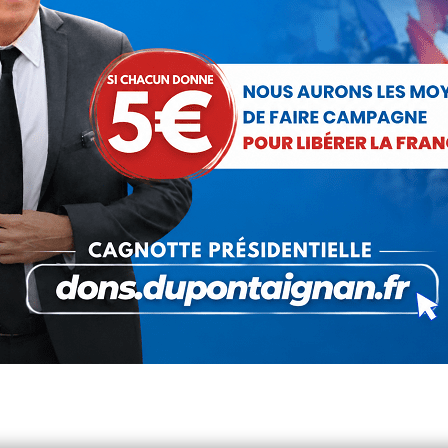
Bien-être animal : Y a-t-il un pilote
dans l’avion ?
Actualités
Par
Anne-Sophie Frigout
8 janvier 2020
Il y a quelques jours, le ministre Didier Guillaume a
annoncé sa candidature aux élections municipales
de Biarritz. Si l’on peut s’étonner de ce choix de ville
alors qu’il était…