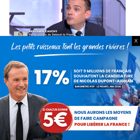
X
Benjamin Cauchy invité sur LCI
(4 novembre 2019)
Vidéo
Par
Benjamin Cauchy
4 novembre 2019
« Il faut une réponse judiciaire forte, mais cela
ne suffira pas ! Tous les quartiers qui
subissent ces violences ont été abandonnés
par l’Etat. Il doit réinstaurer sa présence par…