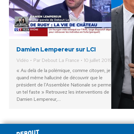
Damien Lempereur sur LCI
Vidéo
Par
Debout La France
10 juillet 2019
« Au delà de la polémique, comme citoyen, je suis
quand même halluciné de découvrir que le
président de l’Assemblée Nationale se permettait
un tel faste » Retrouvez les interventions de
Damien Lempereur,…