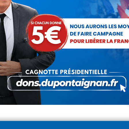
Paris est en feu… Macron fait du ski
!
Actualités
Par
Debout La France
19 mars 2019
L’acte 18 du mouvement « des gilets jaunes » vient
de s’ajouter à la dramaturgie d’une « Tragédie
Nationale ». La violence est au paroxysme, les
forces de l’ordre sont…