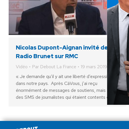
Nicolas Dupont-Aignan invité de
Radio Brunet sur RMC
Vidéo
Par
Debout La France
19 mars 2019
« Je demande qu’il y ait une liberté d’expression
dans notre pays. Après CàVous, j’ai reçu
énormément de messages de soutiens, mais aussi
des SMS de journalistes qui étaient contents que…