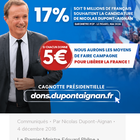
Les Français ne veulent pas un
moratoire mais moins de taxes
et plus de démocratie !
Communiqués
Par
Nicolas Dupont-Aignan
4 décembre 2018
Le Premier Ministre Edouard Philipe a