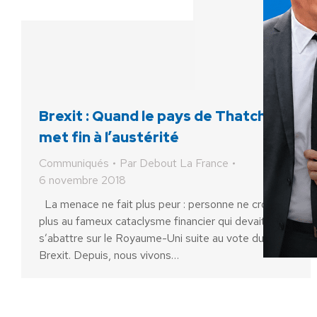
Brexit : Quand le pays de Thatcher
met fin à l’austérité
Communiqués
Par
Debout La France
6 novembre 2018
La menace ne fait plus peur : personne ne croit
plus au fameux cataclysme financier qui devait
s’abattre sur le Royaume-Uni suite au vote du
Brexit. Depuis, nous vivons…