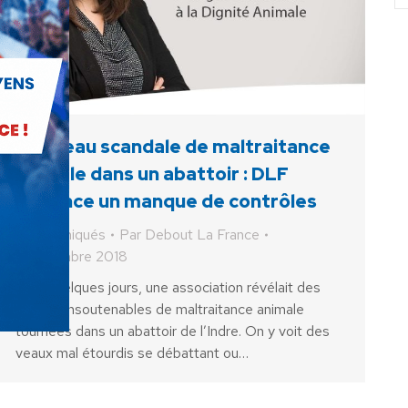
Nouveau scandale de maltraitance
animale dans un abattoir : DLF
dénonce un manque de contrôles
Communiqués
Par
Debout La France
6 novembre 2018
Il y a quelques jours, une association révélait des
images insoutenables de maltraitance animale
tournées dans un abattoir de l’Indre. On y voit des
veaux mal étourdis se débattant ou…