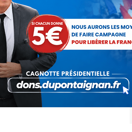
Asia Bibi : l’asile d’urgence
Communiqués
Par
Nicolas Dupont-Aignan
6 novembre 2018
Asia Bibi a été acquittée le 31 octobre dernier par la
cour suprême pakistanaise. Néanmoins, cette mère
de famille de 47 ans n’a pas été libérée et se
trouve en…