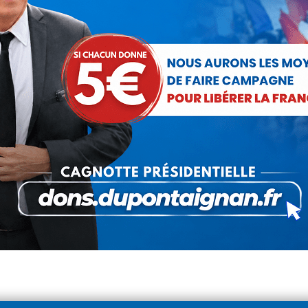
Damien Lempereur invité de Cnews
Actualités
Par
Damien Lempereur
26 septembre 2018