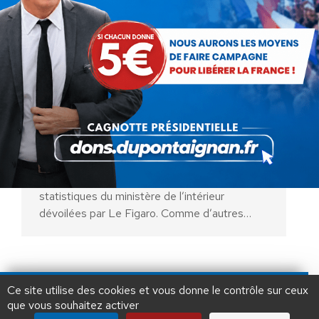
Eté meurtrier : l’urgence de
stopper la submersion
migratoire
Actualités
Par
Debout La France
4 septembre 2018
1000 agressions gratuites par jour en France,
explosion des viols, multiplication des
attaques au couteau… Ce sont les dernières
statistiques du ministère de l’intérieur
dévoilées par Le Figaro. Comme d’autres…
AIDEZ NOUS À
LIBÉRER LA FRANCE
JE FAIS UN DON À DLF
Ce site utilise des cookies et vous donne le contrôle sur ceux
que vous souhaitez activer