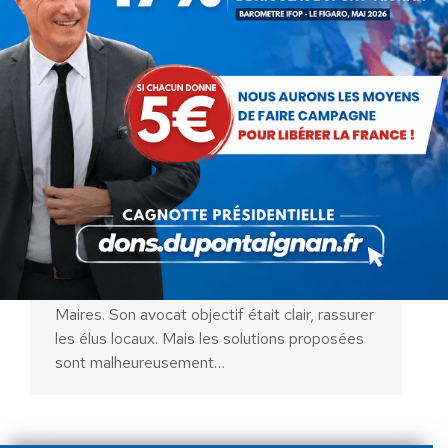
Emmanuel Macron, les mille et
une nuits contées aux Maires !
Communiqués
Par
Nicolas Dupont-Aignan
23 novembre 2017
Le Président de la République est intervenu,
en fin d’après-midi, au 100ème Congrès des
Maires. Son avocat objectif était clair, rassurer
les élus locaux. Mais les solutions proposées
sont malheureusement…
AIDEZ NOUS À
LIBÉRER LA FRANCE