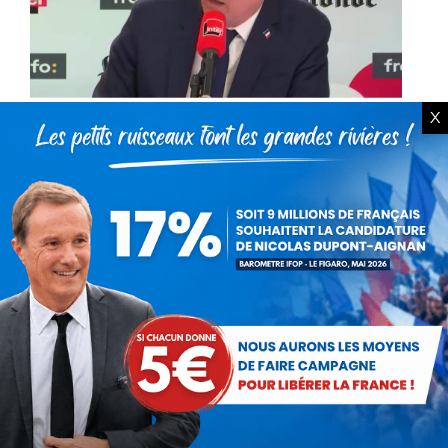
X
Nicolas Dupont-Aignan invité de
Questions Politiques sur France
Inter
Vidéo
Par
Debout La France
9 avril 2017
Le dimanche 9 avril 2017, Nicolas Dupont-
Aignan, Président de Debout la France et
candidat à l’élection présidentielle était l’invité
de » Questions Politiques » sur France Inter.