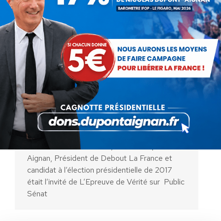
« Les Français en ont marre de
travailler toujours plus et de
n’avoir droit à rien »
Vidéo
Par
Debout La France
28 février 2017
Le mardi 28 février 2017, Nicolas Dupont-
Aignan, Président de Debout La France et
candidat à l’élection présidentielle de 2017
était l’invité de L’Epreuve de Vérité sur Public
Sénat
AIDEZ NOUS À
LIBÉRER LA FRANCE