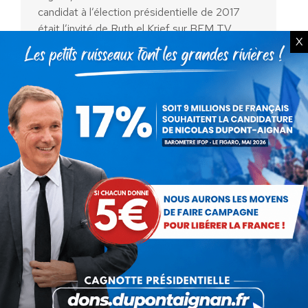
candidat à l’élection présidentielle de 2017
était l’invité de Ruth el Krief sur BFM TV
X
NDACTU8 : boycott de TF1 –
Bayrou – Insécurité
Vidéo
Par
Debout La France
23 février 2017