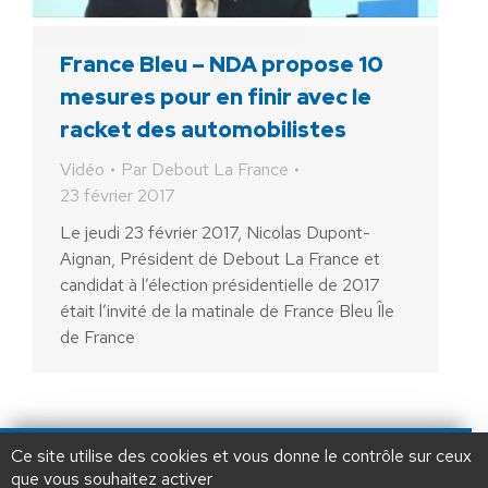
France Bleu – NDA propose 10
mesures pour en finir avec le
racket des automobilistes
Vidéo
Par
Debout La France
23 février 2017
Le jeudi 23 février 2017, Nicolas Dupont-
Aignan, Président de Debout La France et
candidat à l’élection présidentielle de 2017
était l’invité de la matinale de France Bleu Île
de France
AIDEZ NOUS À
LIBÉRER LA FRANCE
JE FAIS UN DON À DLF
Ce site utilise des cookies et vous donne le contrôle sur ceux
que vous souhaitez activer