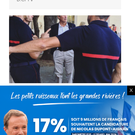
X
Lettre de Nicolas Dupont-
Aignan aux sapeurs-pompiers
Actualités
Par
Debout La France
22 septembre 2016
A l’occasion de leur 123ème congrès national,