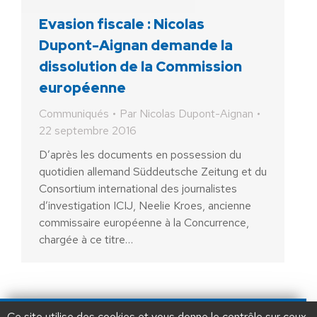
Evasion fiscale : Nicolas
Dupont-Aignan demande la
dissolution de la Commission
européenne
Communiqués
Par
Nicolas Dupont-Aignan
22 septembre 2016
D’après les documents en possession du
quotidien allemand Süddeutsche Zeitung et du
Consortium international des journalistes
d’investigation ICIJ, Neelie Kroes, ancienne
commissaire européenne à la Concurrence,
chargée à ce titre…
AIDEZ NOUS À
LIBÉRER LA FRANCE
JE FAIS UN DON À DLF
Ce site utilise des cookies et vous donne le contrôle sur ceux