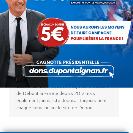
Jamet le dimanche ! – En finir
avec le burkini…
Actualités
Par
Debout La France
28 août 2016
Jamet le dimanche ! EN FINIR AVEC LE
BURKINI… Dominique Jamet, vice-président
de Debout la France depuis 2012 mais
également journaliste depuis… toujours tient
chaque semaine sur le site de Debout…
AIDEZ NOUS À
LIBÉRER LA FRANCE