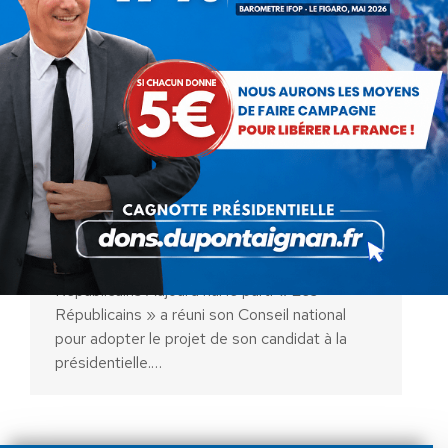
Projet 2017 : le double
mensonge des Républicains
Communiqués
Par
Debout La France
2 juillet 2016
Projet 2017 : le double mensonge des
Républicains Aujourd’hui le parti « Les
Républicains » a réuni son Conseil national
pour adopter le projet de son candidat à la
présidentielle.…
AIDEZ NOUS À
LIBÉRER LA FRANCE