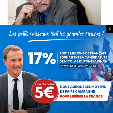
X
Erik Tamburi – Condition
animale : que fait le Ministre Le
Foll ?
Actualités
Par
Debout La France
1 juillet 2016
La télévision a encore diffusé ces dernières
heures de nouvelles images insoutenables
d’abattoirs où les animaux sont torturés
pendant de longues minutes dans d’horribles
conditions avant leur mise à…