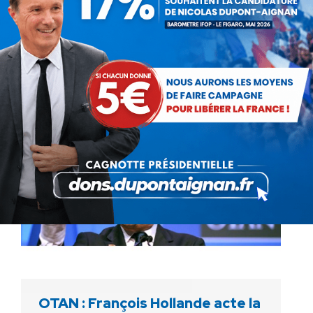
Nicolas Sarkozy annonce dans son prochain
livre qu’il ne reviendra pas sur la loi Taubira
concernant le mariage homosexuel. L’ancien
Chef de l’Etat, qui avait pourtant parlé
d’abrogation le 15…
OTAN : François Hollande acte la