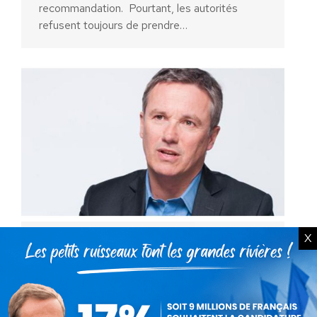
recommandation. Pourtant, les autorités
refusent toujours de prendre…
X
Loi Taubira, un reniement de
plus de M. Sarkozy !
Communiqués
Par
Nicolas Dupont-Aignan
22 janvier 2016