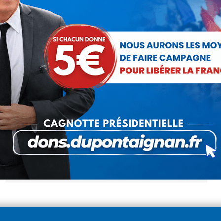
Nicolas Dupont-Aignan invité de
Christophe Bordet sur Sud Radio
Vidéo
Par
Debout La France
21 décembre 2015
Le lundi 21 décembre 2015 Nicolas Dupont-Aignan
Président de Debout la France, était l’invité
politique de Christophe Bordet dans le 5/9 info sur
Sud Radio.