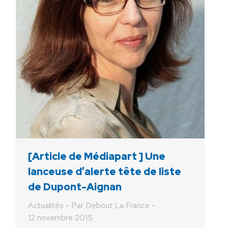
[Article de Médiapart ] Une
lanceuse d’alerte tête de liste
de Dupont-Aignan
Actualités
Par
Debout La France
12 novembre 2015