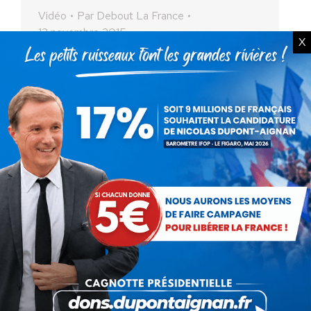
Vidéo
Par
Debout La France
12 novembre 2015
X
Le jeudi 12 novembre, Nicolas Dupont-Aignan
Président de Debout la France, député de
l’Essonne et tête de liste « Île-de-France »
aux Elections Régionales 2015 était l’invité de
Patrick Cohen dans le…