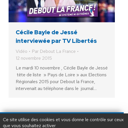
Cécile Bayle de Jessé
interviewée par TV Libertés
Vidéo
Par
Debout La France
12 novembre 2015
Le mardi 10 novembre , Cécile Bayle de Jessé
tête de liste » Pays de Loire » aux Elections
Régionales 2015 pour Debout la France,
intervenait au téléphone dans le journal…
AIDEZ NOUS À
LIBÉRER LA FRANCE
JE FAIS UN DON À DLF
Ce site utilise des cookies et vous donne le contrôle sur ceux
que vous souhaitez activer