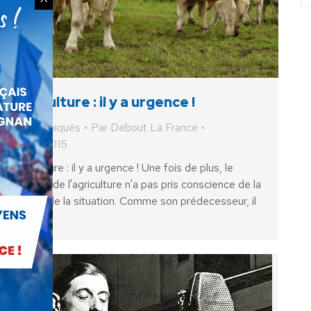
Agriculture : il y a urgence !
Communiqués
Par
Debout La France
18 juin 2015
Agriculture : il y a urgence ! Une fois de plus, le
ministre de l'agriculture n'a pas pris conscience de la
gravité de la situation. Comme son prédecesseur, il
décide…