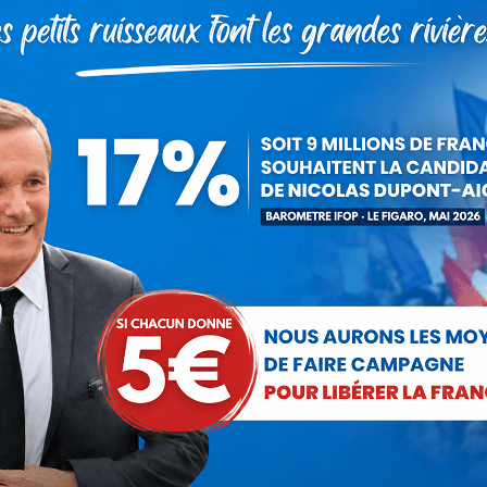
Désertification médicale :il faut agir
Communiqués
Par
Debout La France
18 juin 2015
L'édition 2015 de l'« Atlas de la démographie
médicale » publié par le Conseil National de l’Ordre
des médecins montre, contrairement aux
affirmations du gouvernement , que la
désertification médicale…