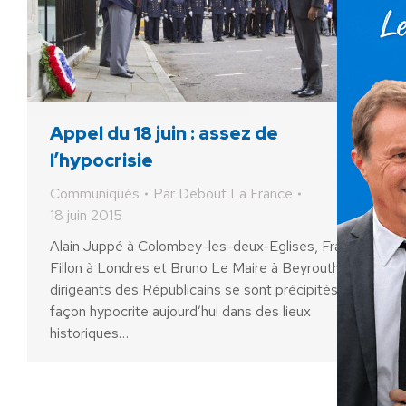
Appel du 18 juin : assez de
l’hypocrisie
Communiqués
Par
Debout La France
18 juin 2015
Alain Juppé à Colombey-les-deux-Eglises, François
Fillon à Londres et Bruno Le Maire à Beyrouth : les
dirigeants des Républicains se sont précipités de
façon hypocrite aujourd’hui dans des lieux
historiques…