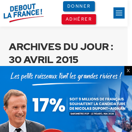
Panneau de gestion des cookies
DONNER
ADHÉRER
ARCHIVES DU JOUR :
30 AVRIL 2015
X
Espionnage de hauts dirigeants
français : Angela Merkel doit
s’excuser et s’expliquer