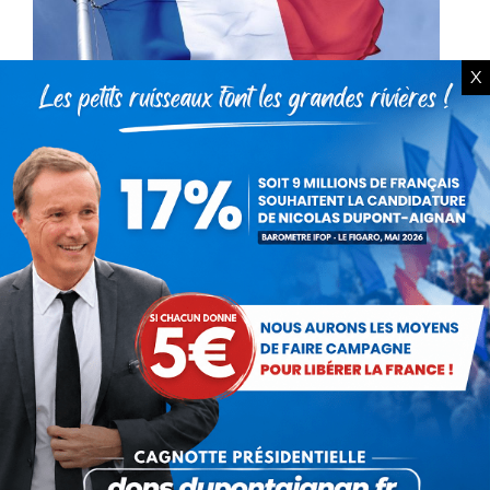
X
Le 14 juillet, soyons fiers de
notre drapeau tricolore
Non classé
Par
Debout La France
11 juillet 2014
La France rabaissée, humiliée, ringardisée,
ignorée par ses élites mondialisées et ses
bobos désabusés… Mais la France respectée,
honorée, aimée par des millions de Français
qui n'ont pas honte de…