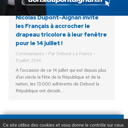
Nicolas Dupont-Aignan invite
les Français à accrocher le
drapeau tricolore à leur fenêtre
pour le 14 juillet !
Communiqués
Par
Debout La France
11 juillet 2014
A l'occasion de ce 14 juillet qui est depuis plus
d'un siècle la fête de la République et de la
nation, les 13.000 adhérents de Debout la
République ont décidé…
AIDEZ NOUS À
LIBÉRER LA FRANCE
JE FAIS UN DON À DLF
Ce site utilise des cookies et vous donne le contrôle sur ceux