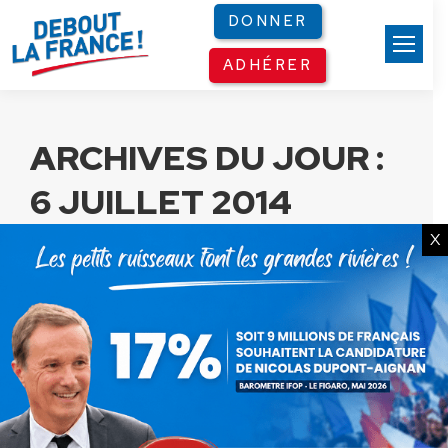
Panneau de gestion des cookies
DONNER
ADHÉRER
ARCHIVES DU JOUR :
6 JUILLET 2014
X
L’argent de l’UMP est l’impôt
des Français
Communiqués
Par
Debout La France