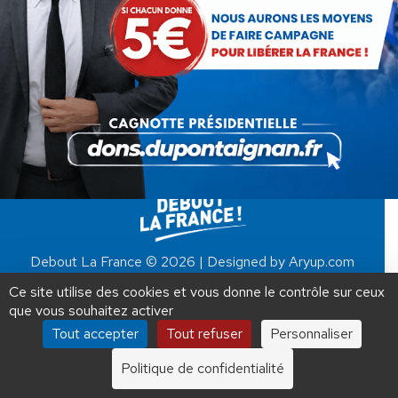
6 juillet 2014
A deux jours de la publication de l’audit des
comptes de l’UMP, le Journal du Dimanche
indique que la dette de l’UMP serait proche
de 80 millions d’euros, évoquant notamment…
AIDEZ NOUS À
LIBÉRER LA FRANCE
Debout La France © 2026 | Designed by Aryup.com
JE FAIS UN DON À DLF
Tous droits réservés.
Ce site utilise des cookies et vous donne le contrôle sur ceux
que vous souhaitez activer
ADHÉSION
20 €
50 €
100 €
Tout accepter
Tout refuser
Personnaliser
250 €
1000 €
Politique de confidentialité