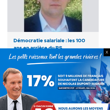
Démocratie salariale : les 100
ans en arrière du PS
X
Non classé
Par
Debout La France
3 juin 2014
Le ministre du travail, François Rebsamen,
vient de proposer de suspendre pendant trois
ans les obligations légales qui s’imposent aux
entreprises pour la création des institutions
représentatives du personnel. Si…