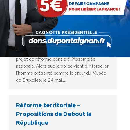
Réforme pénale : Soutien au
Collectif Justice Pour Les
Victimes De La Route
Communiqués
Par
Debout La France
3 juin 2014
Aujourd’hui, Christiane Taubira présente son
projet de réforme pénale à l’Assemblée
nationale. Alors que la police vient d’interpeller
l’homme présenté comme le tireur du Musée
de Bruxelles, le 24 mai,…
Réforme territoriale –
Propositions de Debout la
République