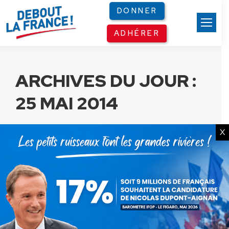
Panneau de gestion des cookies
DONNER
ADHÉRER
ARCHIVES DU JOUR :
25 MAI 2014
X
Nicolas Dupont-Aignan :
« J’appelle tous les leaders de
l’UMP qui ont subi cette