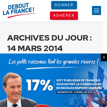
Panneau de gestion des cookies
DONNER
ADHÉRER
ARCHIVES DU JOUR :
14 MARS 2014
X
Montebourg : les discours ne
suffisent pas
Communiqués
Par
Debout La France