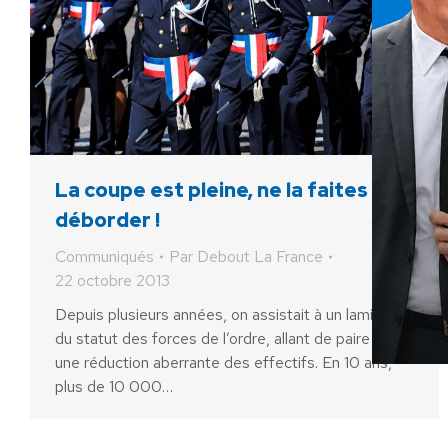
La coupe est pleine, ne la faites pas
déborder !
Communiqués
Par
Debout La France
22 octobre 2013
Depuis plusieurs années, on assistait à un laminage
du statut des forces de l’ordre, allant de paire avec
une réduction aberrante des effectifs. En 10 ans,
plus de 10 000…