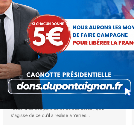
Le passé très présent du Front
National
Non classé
Par
Debout La France
22 octobre 2013
L’ensemble du parcours politique de Nicolas
Dupont-Aignan a toujours été déterminé par
l’accord de ses paroles et de ses actes ; qu’il
s’agisse de ce qu’il a réalisé à Yerres…