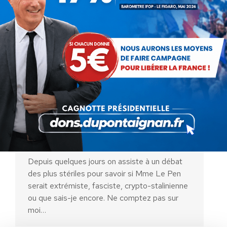
Marine le Pen devrait peut-être
rendre sa carte du Front
national
Communiqués
Par
Debout La France
11 octobre 2013
Depuis quelques jours on assiste à un débat
des plus stériles pour savoir si Mme Le Pen
serait extrémiste, fasciste, crypto-stalinienne
ou que sais-je encore. Ne comptez pas sur
AIDEZ NOUS À
moi…
LIBÉRER LA FRANCE