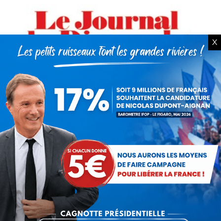
X
La Grande interview de Nicolas
Dupont-Aignan dans le JDD
Actualités
Par
Debout La France
28 septembre 2012
"Les socialistes vont faire pire que Sarkozy"
Retrouvez l'interview de Nicolas Dupont-
Aignan dans le Journal du Dimanche en