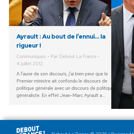
Ayrault : Au bout de l’ennui… la
rigueur !
Communiqués
Par
Debout La France
4 juillet 2012
A l'aune de son discours, j'ai bien peur que le
Premier ministre ait confondu le discours de
politique générale avec un discours de politique
généraliste. En effet Jean-Marc Ayrault a…