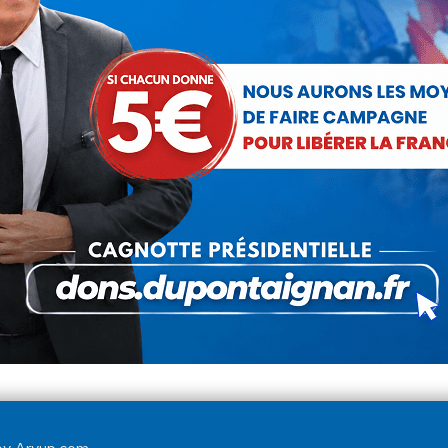
L’euro cher chasse Airbus d’Europe
Actualités
Par
Debout La France
4 juillet 2012
A croire que le Figaro est totalement inconscient.
Le quotidien de droite se réjouit de « l’offensive
d’Airbus sur le marché américain ». Pourtant, cette
offensive est surtout une catastrophe de plus…