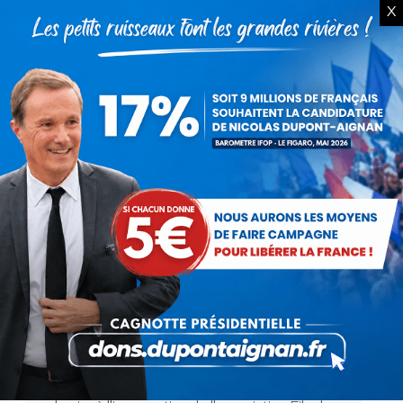
X
NDA à la rencontre de Français
patriotes et musulmans
Actualités
Par
Debout La France
23 mars 2012
Nicolas Dupont-Aignan s'est rendu le 9 mars