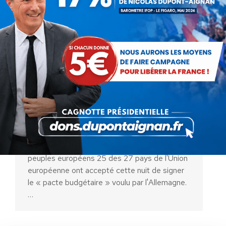
Une nouvelle camisole de force
pour les peuples européens
Non classé
Par
Debout La France
31 janvier 2012
Une nouvelle camisole de force pour les
peuples européens 25 des 27 pays de l'Union
européenne ont accepté cette nuit de signer
le « pacte budgétaire » voulu par l'Allemagne.
…
AIDEZ NOUS À