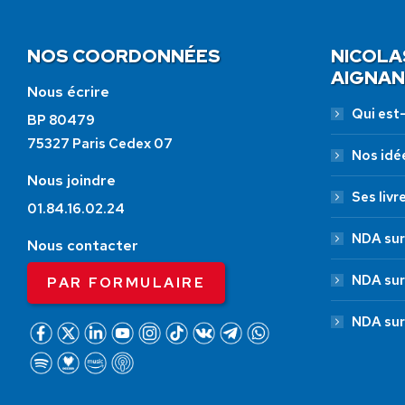
NOS COORDONNÉES
NICOLA
AIGNAN
Nous écrire
Qui est-i
BP 80479
75327 Paris Cedex 07
Nos idé
Nous joindre
Ses livr
01.84.16.02.24
NDA sur
Nous contacter
NDA sur
PAR FORMULAIRE
NDA sur