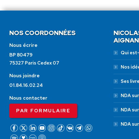
NOS COORDONNÉES
NICOLA
AIGNAN
Nous écrire
Qui est-i
BP 80479
75327 Paris Cedex 07
Nos idé
Nous joindre
Ses livr
01.84.16.02.24
NDA sur
Nous contacter
NDA sur
PAR FORMULAIRE
NDA sur