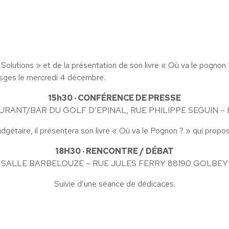
 Solutions » et de la présentation de son livre « Où va le po
osges le mercredi 4 décembre.
15h30 · CONFÉRENCE DE PRESSE
URANT/BAR DU GOLF D’EPINAL, RUE PHILIPPE SEGUIN – 
dgétaire, il présentera son livre « Où va le Pognon ? » qui propo
18H30 · RENCONTRE / DÉBAT
SALLE BARBELOUZE – RUE JULES FERRY 88190 GOLBEY
Suivie d’une séance de dédicaces.