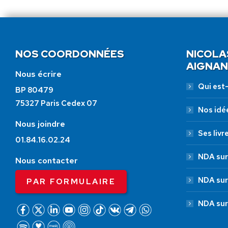
NOS COORDONNÉES
NICOLA
AIGNAN
Nous écrire
Qui est-i
BP 80479
75327 Paris Cedex 07
Nos idé
Nous joindre
Ses livr
01.84.16.02.24
NDA sur
Nous contacter
NDA sur
PAR FORMULAIRE
NDA sur