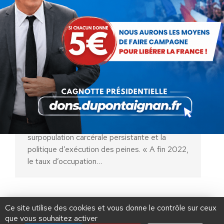
Pour une véritable politique
pénale
Actualités
Par
Hachim FADILI
21 mai 2024
En octobre 2023, la Cour des comptes a
rendu un rapport public thématique sur la
surpopulation carcérale persistante et la
politique d’exécution des peines. « A fin 2022,
le taux d’occupation…
AIDEZ NOUS À
LIBÉRER LA FRANCE
JE FAIS UN DON À DLF
Ce site utilise des cookies et vous donne le contrôle sur ceux
que vous souhaitez activer