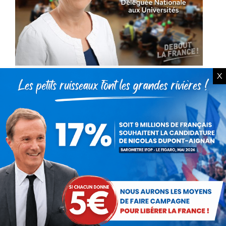
X
Accélération de la dégradation
financière des universités
Actualités
Par
Marie-Dominique Salducci
17 octobre 2024
Le 21 septembre après une interminable
attente de plus de 100 jours, les Français ont
découvert un nouveau gouvernement. Dans
cette équipe gouvernementale Patrick Hetzel
a été nommé ministre de…