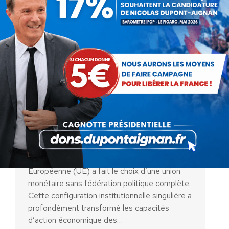
Souveraineté monétaire, union
monétaire et démocratie :
l’Europe face au risque
systémique
Actualités
Par
Jean MEILLIER
13 janvier 2026
Depuis l’introduction de l’Euro, l’Union
Européenne (UE) a fait le choix d’une union
monétaire sans fédération politique complète.
Cette configuration institutionnelle singulière a
profondément transformé les capacités
d’action économique des…