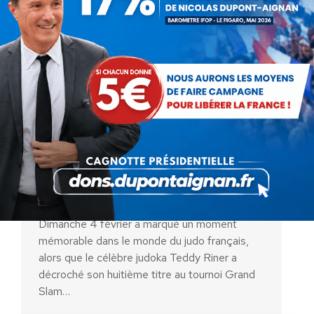
Teddy Riner Triomphe pour la
Huitième Fois au Grand Slam de
Paris
Actualités
Par
Benjamin-Victor Boucher
8 février 2024
Dimanche 4 février a marqué un moment
mémorable dans le monde du judo français,
alors que le célèbre judoka Teddy Riner a
décroché son huitième titre au tournoi Grand
Slam…
AIDEZ NOUS À