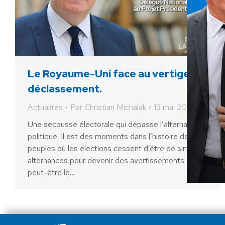
Le Royaume-Uni face au vertige du
déclassement.
Actualités
Par
Christian Michalak
13 mai 2026
Une secousse électorale qui dépasse l’alternance
politique. Il est des moments dans l’histoire des
peuples où les élections cessent d’être de simples
alternances pour devenir des avertissements. C’est
peut-être le…