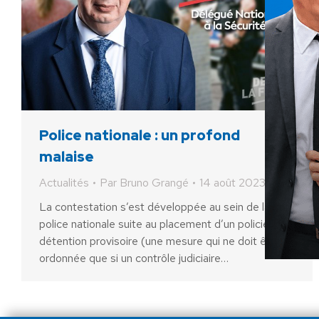
Police nationale : un profond
malaise
Actualités
Par
Bruno Grangé
14 août 2023
La contestation s’est développée au sein de la
police nationale suite au placement d’un policier en
détention provisoire (une mesure qui ne doit être
ordonnée que si un contrôle judiciaire…