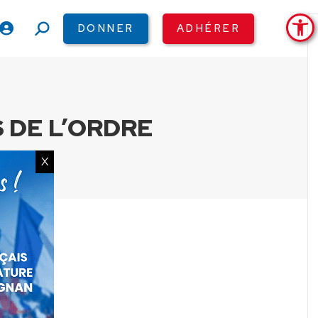
Ouv
DONNER
ADHÉRER
Recherche
:
 DE L’ORDRE
X